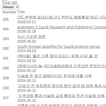
Total 165
Number
Title
OIC 본부에 보내드립니다. 한반도 평화통일 NGO, KSFS에
165
2026.02.21
arabnews A Saudi Research and Publishing Compan
164
2026.02.19
식사 기도문 영문
163
2025.06.22
South Korean appetite for Saudi projects grows
162
2024.09.22
[책마을] "좋은 기후 찾아 떠도는 '유목 시대' 올 것"
161
2024.09.15
[경제기사야 놀~자] 이슬람금융과 수쿠크란 무엇인가
160
2024.05.12
이슬람 돈 창구 말레이시아, 한국에 대출 거부
159
2024.05.12
“김승규 전 국정원장 찾아와 법안 알게 돼 정부 측과 
158
2024.05.12
“수쿠크법 통과 이슬람 교세 확장과 무관 이슬람 오해
157
2024.05.12
대통령 6명·이건희 배웅한 염장이, 딸에게 부탁한 그