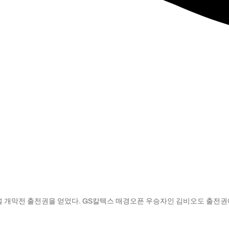
 개막전 출전권을 얻었다. GS칼텍스 매경오픈 우승자인 김비오도 출전권에