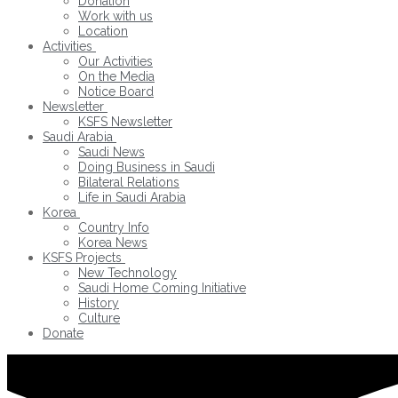
Donation
Work with us
Location
Activities
Our Activities
On the Media
Notice Board
Newsletter
KSFS Newsletter
Saudi Arabia
Saudi News
Doing Business in Saudi
Bilateral Relations
Life in Saudi Arabia
Korea
Country Info
Korea News
KSFS Projects
New Technology
Saudi Home Coming Initiative
History
Culture
Donate