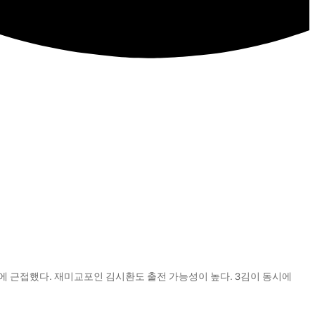
 근접했다. 재미교포인 김시환도 출전 가능성이 높다. 3김이 동시에