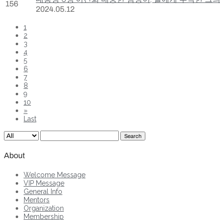
156
2024.05.12
1
2
3
4
5
6
7
8
9
10
»
Last
Search
About
Welcome Message
VIP Message
General Info
Mentors
Organization
Membership