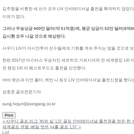
김주형을 비롯한 세 선수 모두 LIV 인비테이셔널 출전을 확약하지 않았다
이유가 없다.
그러나 우승상금 400만 달러(약 51억원)에, 평균 상금이 52만 달러(6
김시환 모두 나갈 것으로 예상된다.
사우디 LIV가 아시안투어 선수들에게 기회를 계속 주지는 않을 것으로 
한편 2017년 마스터스 우승자인 세르히오 가르시아와 전 세계랭킹 1위 
전 랭킹 1위 리 웨스트우드도 출전을 선언했다.
버바 왓슨과 이언 폴터, 케빈 나 등도 LIV 인비테이셔널 출전신청을 했다
성호준 골프전문기자
sung.hojun@joongang.co.kr
Print
«
사우디 골프 리그 '허와 실' LIV 골프 인비테이셔널 출전권을 얻은 한 
세계골프 균열…베일 벗은 54홀 골프 'LIV'
»
List