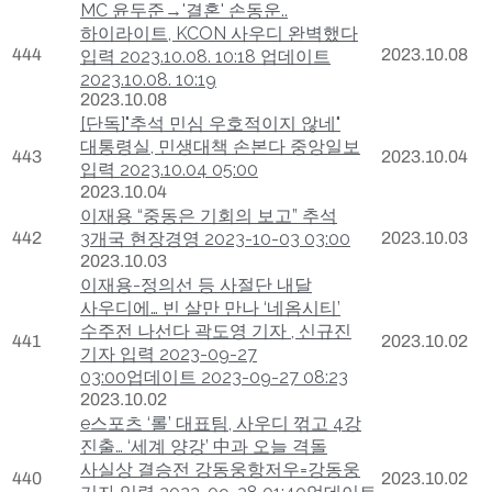
MC 윤두준→'결혼' 손동운..
하이라이트, KCON 사우디 완벽했다
444
2023.10.08
입력 2023.10.08. 10:18 업데이트
2023.10.08. 10:19
2023.10.08
[단독]"추석 민심 우호적이지 않네"
대통령실, 민생대책 손본다 중앙일보
443
2023.10.04
입력 2023.10.04 05:00
2023.10.04
이재용 “중동은 기회의 보고” 추석
442
3개국 현장경영 2023-10-03 03:00
2023.10.03
2023.10.03
이재용-정의선 등 사절단 내달
사우디에… 빈 살만 만나 ‘네옴시티’
수주전 나선다 곽도영 기자 , 신규진
441
2023.10.02
기자 입력 2023-09-27
03:00업데이트 2023-09-27 08:23
2023.10.02
e스포츠 ‘롤’ 대표팀, 사우디 꺾고 4강
진출… ‘세계 양강’ 中과 오늘 격돌
사실상 결승전 강동웅항저우=강동웅
440
2023.10.02