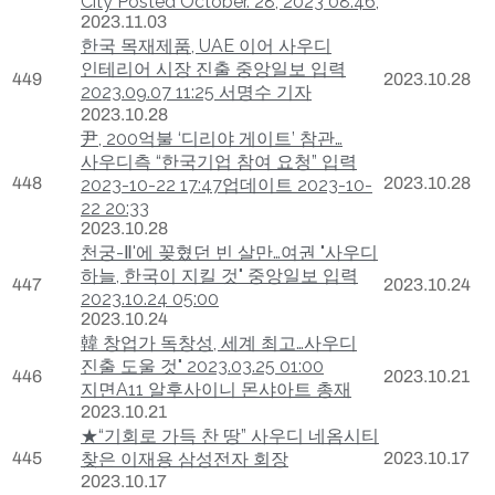
City Posted October. 28, 2023 08:46,
2023.11.03
한국 목재제품, UAE 이어 사우디
인테리어 시장 진출 중앙일보 입력
449
2023.10.28
2023.09.07 11:25 서명수 기자
2023.10.28
尹, 200억불 ‘디리야 게이트’ 참관…
사우디측 “한국기업 참여 요청” 입력
448
2023.10.28
2023-10-22 17:47업데이트 2023-10-
22 20:33
2023.10.28
천궁-Ⅱ'에 꽂혔던 빈 살만…여권 "사우디
하늘, 한국이 지킬 것" 중앙일보 입력
447
2023.10.24
2023.10.24 05:00
2023.10.24
韓 창업가 독창성, 세계 최고…사우디
진출 도울 것" 2023.03.25 01:00
446
2023.10.21
지면A11 알후사이니 몬샤아트 총재
2023.10.21
★“기회로 가득 찬 땅” 사우디 네옴시티
445
찾은 이재용 삼성전자 회장
2023.10.17
2023.10.17