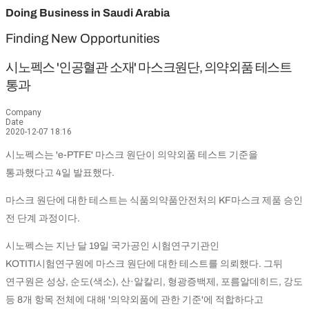
Doing Business in Saudi Arabia
Finding New Opportunities
시노펙스 '인공혈관 소재' 마스크원단, 의약외품 테스트
통과
Company
Date
2020-12-07 18:16
시노펙스는 'e-PTFE' 마스크 원단이 의약외품 테스트 기준을
통과했다고 4일 발표했다.
마스크 원단에 대한 테스트는 식품의약품안전처의 KF마스크 제품 승인
전 단계 과정이다.
시노펙스는 지난 달 19일 국가공인 시험연구기관인
KOTITI시험연구원에 마스크 원단에 대한 테스트를 의뢰했다. 그뒤
연구원은 성상, 순도(색소), 산·알칼리, 형광증백제, 포름알데히드, 강도
등 8개 항목 전체에 대해 '의약외품에 관한 기준'에 적합하다고