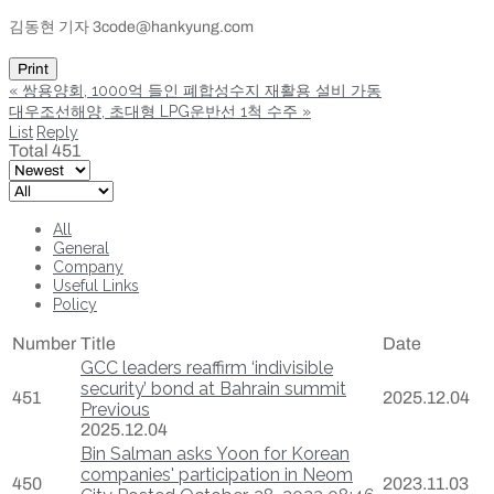
김동현 기자 3code@hankyung.com
Print
«
쌍용양회, 1000억 들인 폐합성수지 재활용 설비 가동
대우조선해양, 초대형 LPG운반선 1척 수주
»
List
Reply
Total 451
All
General
Company
Useful Links
Policy
Number
Title
Date
GCC leaders reaffirm ‘indivisible
security’ bond at Bahrain summit
451
2025.12.04
Previous
2025.12.04
Bin Salman asks Yoon for Korean
companies' participation in Neom
450
2023.11.03