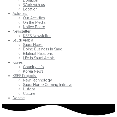
Donation
Work with us
Location
Activities
Our Activities
On the Media
Notice Board
Newsletter
KSFS Newsletter
Saudi Arabia
Saudi News
Doing Business in Saudi
Bilateral Relations
Life in Saudi Arabia
Korea
Country Info
Korea News
KSFS Projects
New Technology
Saudi Home Coming Initiative
History
Culture
Donate