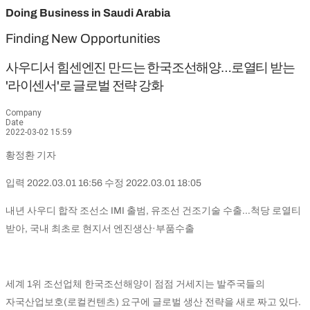
Doing Business in Saudi Arabia
Finding New Opportunities
사우디서 힘센엔진 만드는 한국조선해양…로열티 받는
'라이센서'로 글로벌 전략 강화
Company
Date
2022-03-02 15:59
황정환 기자
입력 2022.03.01 16:56 수정 2022.03.01 18:05
내년 사우디 합작 조선소 IMI 출범, 유조선 건조기술 수출…척당 로열티
받아, 국내 최초로 현지서 엔진생산·부품수출
세계 1위 조선업체 한국조선해양이 점점 거세지는 발주국들의
자국산업보호(로컬컨텐츠) 요구에 글로벌 생산 전략을 새로 짜고 있다.