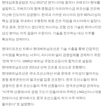
현대삼호중공업은 지난 2017년 엔지니어링 합작사 즈베즈다-현대를
설립하고, 즈베즈다와 함께 중형급인 아프라막스급 유조선을 건조해
지난해 인도까지 성공했다. 한국과 가까운 러시아의 경우 80%이상의
핵심 공정을 국내에서 수행한뒤 최종 건조 작업을 러시아에서 맡았다.
주요 원유, 천연가스 생산국인 러시아는 군함 건조 기술은 뛰어나지만
상선 분야는 아직 걸음마 수준이다. 기술을 전수하는 대신 수주를
확보하는 전략이다.
현대미포조선 자회사 현대베트남조선은 기술 수출을 통해 간접적인
수익원을 확보하는 사우디, 러시아와 달리 경쟁업체를 견제하기 위한
‘전략 무기’다. 1996년 베트남 국영조선공사와 합작으로 설립된
현대베트남조선은 2011년 선박 건조용 조선소로 전환했다.
현대베트남조선은 국내 조선소에선 비용 문제로 수익성이 떨어지는
중형 원유운반선과 벌크선을 집중 건조한다. 한국 조선소들의 최대
경쟁자인 중국 조선소들의 주력 선종들이다. 한국조선해양 관계자는
“비주력 선종에서의 경쟁 구도가 만들어져야 주력인 LNG선이나 대형
컨테이너선 분야에서도 중국 조선소들의 저가 수주 여력이
줄어든다”로 설명했다.