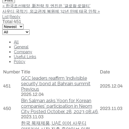
Print
«
한국조선해양, 新전략 두 엔진은 '글로컬·로열티'
사우디 국적기, 외교관계 복원에 32년 만에 태국 안착
»
List
Reply
Total 451
All
General
Company
Useful Links
Policy
Number
Title
Date
GCC leaders reaffirm ‘indivisible
security’ bond at Bahrain summit
451
2025.12.04
Previous
2025.12.04
Bin Salman asks Yoon for Korean
companies' participation in Neom
450
2023.11.03
City Posted October. 28, 2023 08:46,
2023.11.03
한국 목재제품, UAE 이어 사우디