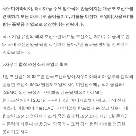
사우디아라비아, 러시아 등 주요 발주국에 만들어지는 대규모 조선소를
견제하기 보단 파트너로 끌어들이고, 기술을 이전해 ‘로열티(사용료)’를
받는 플랫폼 기업으로 성장한다는 전략이다.
국내 기업 유일의 해외 조선소인 베트남 조선소는 저가수주 공세로 한
때 국내 조선산업을 궤멸 직전까지 몰아갔던 중국을 견제할 전초기지
역할을 맡는다.
○사우디 합작 조선소서 로열티 확보
1일 조선업계에 따르면 한국조선해양이 사우디아라비아 정부와 합작해
설립한 조선소 IMI와 엔진제조업체 사우디엔진스매뉴팩쳐링컴퍼니
(SEMC) 생산 공장이 내년 최종 완공될 예정이다. IMI는
한국조선해양이 2017년 사우디 국영 에너지업체 아람코, 국영 선사
바흐리, 아랍에미리트(UAE) 에너지업체 람프렐과 손 잡고 사우디 내
킹살만 조선 산업단지에 조성 중인 초대형 조선소다. 지난 1월 문재인
대통령이 사우디 순방 당시 양국의 대표적 경제 협력 사례로 언급한
곳이기도 하다.