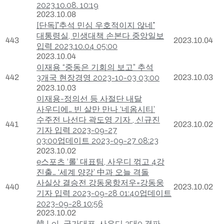
2023.10.08. 10:19
2023.10.08
[단독]"추석 민심 우호적이지 않네"
대통령실, 민생대책 손본다 중앙일보
443
2023.10.04
입력 2023.10.04 05:00
2023.10.04
이재용 “중동은 기회의 보고” 추석
442
3개국 현장경영 2023-10-03 03:00
2023.10.03
2023.10.03
이재용-정의선 등 사절단 내달
사우디에… 빈 살만 만나 ‘네옴시티’
수주전 나선다 곽도영 기자 , 신규진
441
2023.10.02
기자 입력 2023-09-27
03:00업데이트 2023-09-27 08:23
2023.10.02
e스포츠 ‘롤’ 대표팀, 사우디 꺾고 4강
진출… ‘세계 양강’ 中과 오늘 격돌
사실상 결승전 강동웅항저우=강동웅
440
2023.10.02
기자 입력 2023-09-28 01:40업데이트
2023-09-28 10:56
2023.10.02
韓 LoL 국가대표, 사우디 2대0 격파