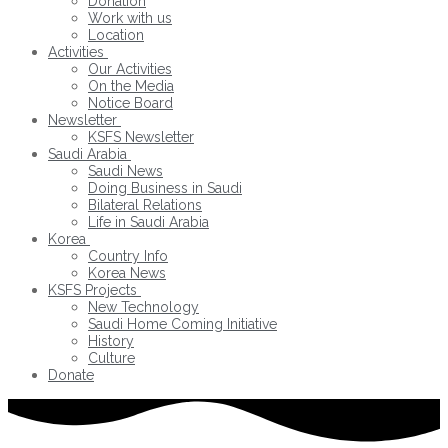
Donation
Work with us
Location
Activities
Our Activities
On the Media
Notice Board
Newsletter
KSFS Newsletter
Saudi Arabia
Saudi News
Doing Business in Saudi
Bilateral Relations
Life in Saudi Arabia
Korea
Country Info
Korea News
KSFS Projects
New Technology
Saudi Home Coming Initiative
History
Culture
Donate