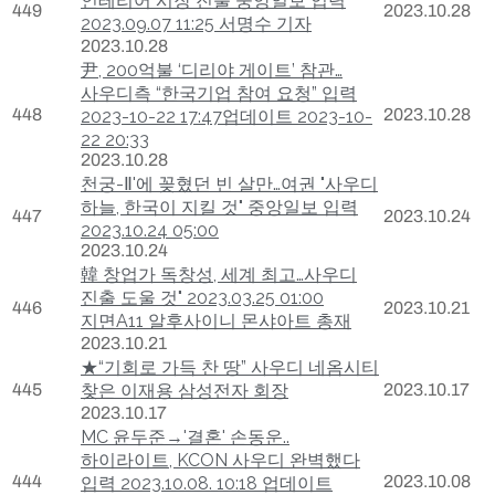
인테리어 시장 진출 중앙일보 입력
449
2023.10.28
2023.09.07 11:25 서명수 기자
2023.10.28
尹, 200억불 ‘디리야 게이트’ 참관…
사우디측 “한국기업 참여 요청” 입력
448
2023.10.28
2023-10-22 17:47업데이트 2023-10-
22 20:33
2023.10.28
천궁-Ⅱ'에 꽂혔던 빈 살만…여권 "사우디
하늘, 한국이 지킬 것" 중앙일보 입력
447
2023.10.24
2023.10.24 05:00
2023.10.24
韓 창업가 독창성, 세계 최고…사우디
진출 도울 것" 2023.03.25 01:00
446
2023.10.21
지면A11 알후사이니 몬샤아트 총재
2023.10.21
★“기회로 가득 찬 땅” 사우디 네옴시티
445
찾은 이재용 삼성전자 회장
2023.10.17
2023.10.17
MC 윤두준→'결혼' 손동운..
하이라이트, KCON 사우디 완벽했다
444
2023.10.08
입력 2023.10.08. 10:18 업데이트