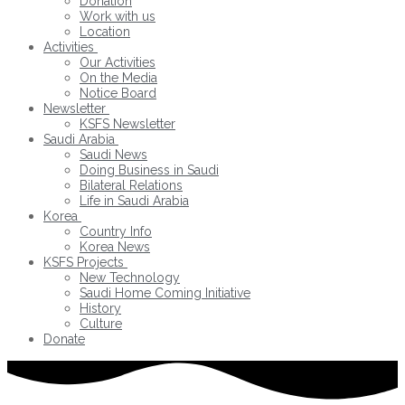
Donation
Work with us
Location
Activities
Our Activities
On the Media
Notice Board
Newsletter
KSFS Newsletter
Saudi Arabia
Saudi News
Doing Business in Saudi
Bilateral Relations
Life in Saudi Arabia
Korea
Country Info
Korea News
KSFS Projects
New Technology
Saudi Home Coming Initiative
History
Culture
Donate