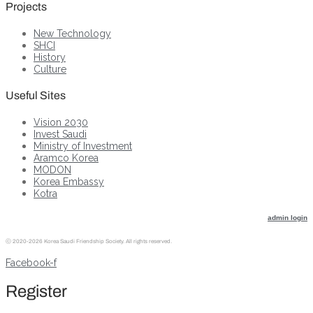
Projects
New Technology
SHCI
History
Culture
Useful Sites
Vision 2030
Invest Saudi
Ministry of Investment
Aramco Korea
MODON
Korea Embassy
Kotra
admin login
ⓒ
2020-2026 Korea Saudi Friendship Society. All rights reserved.
Facebook-f
Register