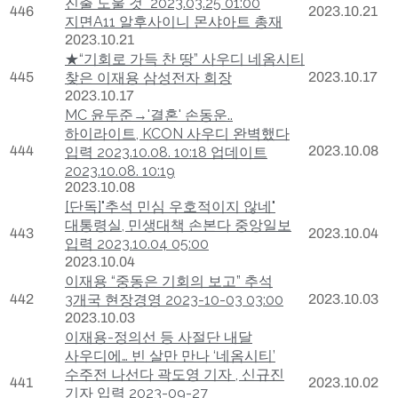
진출 도울 것" 2023.03.25 01:00
446
2023.10.21
지면A11 알후사이니 몬샤아트 총재
2023.10.21
★“기회로 가득 찬 땅” 사우디 네옴시티
445
찾은 이재용 삼성전자 회장
2023.10.17
2023.10.17
MC 윤두준→'결혼' 손동운..
하이라이트, KCON 사우디 완벽했다
444
2023.10.08
입력 2023.10.08. 10:18 업데이트
2023.10.08. 10:19
2023.10.08
[단독]"추석 민심 우호적이지 않네"
대통령실, 민생대책 손본다 중앙일보
443
2023.10.04
입력 2023.10.04 05:00
2023.10.04
이재용 “중동은 기회의 보고” 추석
442
3개국 현장경영 2023-10-03 03:00
2023.10.03
2023.10.03
이재용-정의선 등 사절단 내달
사우디에… 빈 살만 만나 ‘네옴시티’
수주전 나선다 곽도영 기자 , 신규진
441
2023.10.02
기자 입력 2023-09-27