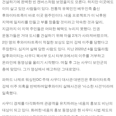
건설하기에 완벽한 빈 캔버스처럼 보였을지도 모른다. 하지만 이곳에도
이미 살고 있던 사람들이 있다. 전통적 유목민인 베두인족 출신
후와이타트족이 바로 이곳 원주민이다. 네옴 프로젝트가 이 낙후된
지역에 일자리를 만들고 부를 창출할 것이라고 약속한 것과 달리,
지금까지 이 지역 주민들은 어떠한 혜택도 누리지 못했다. 인권
운동가들은 거대 도시를 건설하기 위해 마을 2개가 사라져버렸으며,
2만 명의 후와이타트족이 적절한 보상도 없이 강제 이주를 당했다고
주장한다. 심지어 살해 당한 사람도 있다. 지난 2020년 4월 압둘라힘
알후와이티는 사우디 북서부 도시 타부크에서의 이주를 거부하고
온라인에 동영상을 올리기 시작했다. 며칠 후 그는 사우디 보안군의
총에 맞았다. 그가 영상에서 예고하던 그대로였다.
파하드 나제르 워싱턴DC 주재 사우디 대사관 대변인은 후와이타트족
강제 이주 의혹을 반박하며알후와이티 살해사건은 '사소한 사건'이라며
일축했다.
사우디 경제를 다각화하며 관광객을 유치하려는 네옴의 홍보도 비난의
대상이 되고 있다. 화려한 네옴의 홍보 동영상은 현 사우디 사법 제도의