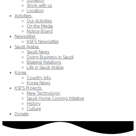
Donation
Work with us
Location
Activities
Our Activities
On the Media
Notice Board
Newsletter
KSFS Newsletter
Saudi Arabia
Saudi News
Doing Business in Saudi
Bilateral Relations
Life in Saudi Arabia
Korea
Country Info
Korea News
KSFS Projects
New Technology
Saudi Home Coming Initiative
History
Culture
Donate