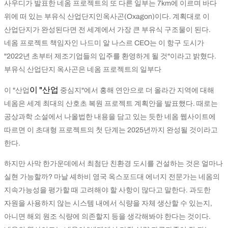
사우디가 발표한 네옴 프로젝트의 또 다른 일부는 7km에 이르며 바다
위에 떠 있는 부유식 산업단지인옥사곤(Oxagon)이다. 계획대로 이
산업단지가 완성된다면 전 세계에서 가장 큰 부유식 구조물이 된다.
네옴 프로젝트 책임자인 나드미 알 나스르 CEO는 이 항구 도시가
"2022년 초부터 제조기업들의 입주를 환영하게 될 것"이라고 밝혔다.
부유식 산업단지 옥사곤은 네옴 프로젝트의 일부다
이 "산업
이 "산업
중심지"에서 홍해 연안으로 더 올라간 지역에 대해
네옴은 세계 최대의 산호초 복원 프로젝트 계획안을 발표했다. 때로는
공상과학 소설에서 나올법한 내용을 담고 있는 듯한 네옴 웹사이트에
따르면 이 초대형 프로젝트의 첫 단계는 2025년까지 완성될 것이라고
한다.
하지만 사막 한가운데에서 최첨단 친환경 도시를 건설하는 것은 얼마나
실현 가능할까? 마날 셰하비 영국 옥스포드대 에너지 전문가는 네옴의
지속가능성을 평가할 때 고려해야 할 사항이 많다고 말한다. 과도한
자원을 사용하지 않는 시스템 내에서 식량을 자체 생산할 수 있는지,
아니면 해외 원조 식량에 의존할지 등을 생각해봐야 한다는 것이다.