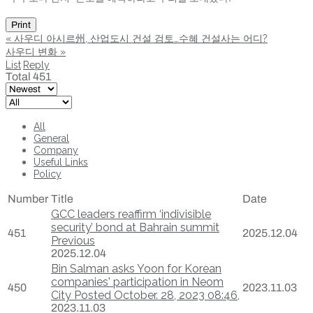
Print
«
사우디 아시르州, 산업도시 건설 검토…수혜 건설사는 어디?
사우디 변화
»
List
Reply
Total 451
All
General
Company
Useful Links
Policy
Number
Title
Date
GCC leaders reaffirm ‘indivisible
security’ bond at Bahrain summit
451
2025.12.04
Previous
2025.12.04
Bin Salman asks Yoon for Korean
companies' participation in Neom
450
2023.11.03
City Posted October. 28, 2023 08:46,
2023.11.03