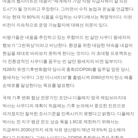
네옴의 웹사이트는 네옴이 "세계에서 가장 식량 자급자족이 잘 되는
도시"가 될 것이라고 주장한다. 그러면서 수직 농업과 온실을 언급했다.
이는 현재 약 80%의 식품을 수입하는 사우디에서는 혁명적이다. 이런
비전이 지속적으로 운영 가능할지에 대해선 의문이 있다.
비평가들은 네옴을 추진하고 있는 무함마드 빈 살만 사우디 왕세자의
행보가 '그린워싱'이라고 비난한다. 환경을 위한 대담한 약속을 내걸어
현실을 제대로 바라보지 못하게 한다는 것이다. 이 초대형 프로젝트는
더 친환경적인 사우디를 꿈꾸는 빈 살만 왕세자의 비전 일부이다.
제26차 유엔기후변화협약 당사국 총회(COP26)를 일주일 앞둔 당시,
왕세자는 '사우디 그린 이니셔티브'를 출범시켜 2060년까지 탄소 배출
순제로를 달성한다는 목표를 발표했다.
국제 기후 변화 협상 전문가인 조안나 디플레지 영국 케임브리지대
박사는 사우디의 계획이 처음에는 기후 논의에서 중요한 진전으로
여겨졌지만 철저한 조사기준을 만족시키지 못했다고 밝혔다. 디플레지
박사는 전 지구 평균 온도 상승 폭을 1.5C로 제한하기 위해서는
지금부터 2030년까지 세계 석유 생산량이 매년 약 5%씩 감소해야
한다고 지적한다. 그러나 사우디는 COP26 총회에서 주요 친환경