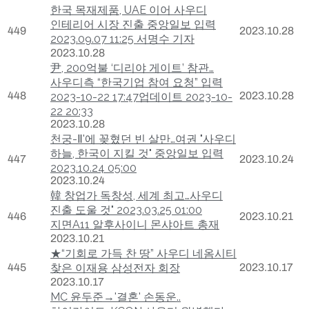
한국 목재제품, UAE 이어 사우디
인테리어 시장 진출 중앙일보 입력
449
2023.10.28
2023.09.07 11:25 서명수 기자
2023.10.28
尹, 200억불 ‘디리야 게이트’ 참관…
사우디측 “한국기업 참여 요청” 입력
448
2023.10.28
2023-10-22 17:47업데이트 2023-10-
22 20:33
2023.10.28
천궁-Ⅱ'에 꽂혔던 빈 살만…여권 "사우디
하늘, 한국이 지킬 것" 중앙일보 입력
447
2023.10.24
2023.10.24 05:00
2023.10.24
韓 창업가 독창성, 세계 최고…사우디
진출 도울 것" 2023.03.25 01:00
446
2023.10.21
지면A11 알후사이니 몬샤아트 총재
2023.10.21
★“기회로 가득 찬 땅” 사우디 네옴시티
445
찾은 이재용 삼성전자 회장
2023.10.17
2023.10.17
MC 윤두준→'결혼' 손동운..