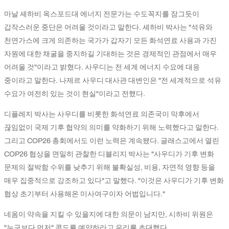
마날 셰하비 옥스포드대 에너지 전문가는 수도꼭지를 잠그듯이
갑작스러운 중단은 어려울 것이라고 말한다. 셰하비 박사는 "석유와
천연가스에 크게 의존하는 국가가 갑자기 모든 화석연료 사용과 가진
자원에 대한 채굴을 중지하길 기대하는 것은 경제적인 관점에서 매우
어려울 것"이라고 밝혔다. 사우디는 전 세계 에너지 수요에 대응
중이라고 말한다. 나제르 사우디 대사관 대변인은 "전 세계적으로 석유
수요가 여전히 있는 것이 현실"이라고 전했다.
디플레지 박사는 사우디를 비롯한 화석연료 의존국이 막후에서
끊임없이 국제 기후 협약의 의미를 약화하기 위해 노력했다고 말한다.
그리고 COP26 총회에서도 이런 노력은 계속됐다. 글래스고에서 열린
COP26 협상을 면밀히 관찰한 디블리지 박사는 "사우디가 기후 변화
문제의 절박함 수위를 낮추기 위해 불확실성, 비용, 자연적 영향 등을
매우 집중적으로 강조하고 있다"고 말했다. "이것은 사우디가 기후 변화
협상 초기부터 사용해온 미사여구이자 어법입니다."
네옴이 약속을 지킬 수 있을지에 대한 의문이 남지만, 시하비 위원은
"누구보다 먼저" 콘도를 예약하라고 우리를 초대했다.