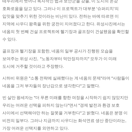
테두리에서 벗어나 독자적인 법과 보안군을 갖출, 이 도시의 온갖
호화로움을 담고 있다. 그러나 이 프로젝트가 대부분 '슈퍼리치'의
입맛을 맞추기 위한 것이라는 비난이 있다. 전하는 바에 따르면 이
지역에 사우디 왕족을 위한 궁전이 지어졌다고 한다. 위성사진에서는
네옴의 첫 번째 건설 프로젝트에 헬기장과 골프장이 건설됐음을 확인할
수 있다.
골프장과 헬기장을 포함한, 네옴의 일부 공사가 진행된 모습을
보여주는 위성 사진, "노동자부터 억만장자까지" 모두가 이 미래
도시에 거주할 것이라고 주장했다.
시하비 위원은 "소통 전략에 실패했다는 게 네옴의 문제"라며 "사람들이
네옴을 그저 부자들의 장난감으로 생각한다"고 말했다.
빈 살만 왕세자는 "더 푸른 미래를 향한 여정을 시작하기 쉽지 않았지만
우리는 어려운 선택을 피하지 않는다"면서 "경제 발전과 환경 보호
사이에서 선택해야만 하는 잘못을 거부한다"고 밝혔다. 네옴은 분명 이
비전의 일부다. 그러나 지금까지 사우디는 화석연료 생산 중단이라는,
가장 어려운 선택지를 외면하고 있다.