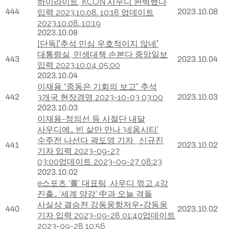
하이라이트, KCON 사우디 완벽했다
444
2023.10.08
입력 2023.10.08. 10:18 업데이트
2023.10.08. 10:19
2023.10.08
[단독]"추석 민심 우호적이지 않네"
대통령실, 민생대책 손본다 중앙일보
443
2023.10.04
입력 2023.10.04 05:00
2023.10.04
이재용 “중동은 기회의 보고” 추석
442
3개국 현장경영 2023-10-03 03:00
2023.10.03
2023.10.03
이재용-정의선 등 사절단 내달
사우디에… 빈 살만 만나 ‘네옴시티’
수주전 나선다 곽도영 기자 , 신규진
441
2023.10.02
기자 입력 2023-09-27
03:00업데이트 2023-09-27 08:23
2023.10.02
e스포츠 ‘롤’ 대표팀, 사우디 꺾고 4강
진출… ‘세계 양강’ 中과 오늘 격돌
사실상 결승전 강동웅항저우=강동웅
440
2023.10.02
기자 입력 2023-09-28 01:40업데이트
2023-09-28 10:56