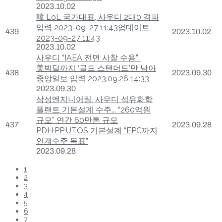
2023.10.02
韓 LoL 국가대표, 사우디 2대0 격파
입력 2023-09-27 11:43업데이트
439
2023.10.02
2023-09-27 11:43
2023.10.02
사우디 “IAEA 전면 사찰 수용”…
美빅딜까지 ‘골드 스탠더드’만 남아
438
2023.09.30
중앙일보 입력 2023.09.26 14:33
2023.09.30
삼성엔지니어링, 사우디 석유화학
플랜트 기본설계 수주... “260억원
규모” 연간 60만톤 규모
437
2023.09.28
PDH·PP·UTOS 기본설계 “EPC까지
연계수주 목표”
2023.09.28
1
2
3
4
5
6
7