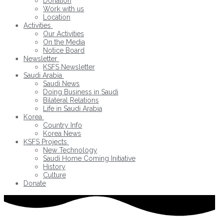
Donation
Work with us
Location
Activities
Our Activities
On the Media
Notice Board
Newsletter
KSFS Newsletter
Saudi Arabia
Saudi News
Doing Business in Saudi
Bilateral Relations
Life in Saudi Arabia
Korea
Country Info
Korea News
KSFS Projects
New Technology
Saudi Home Coming Initiative
History
Culture
Donate