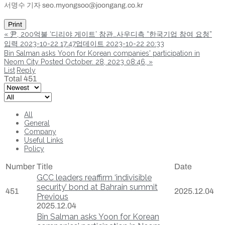
서명수 기자 seo.myongsoo@joongang.co.kr
Print
«
尹, 200억불 ‘디리야 게이트’ 참관…사우디측 “한국기업 참여 요청”
입력 2023-10-22 17:47업데이트 2023-10-22 20:33
Bin Salman asks Yoon for Korean companies' participation in
Neom City Posted October. 28, 2023 08:46,
»
List
Reply
Total 451
All
General
Company
Useful Links
Policy
Number
Title
Date
GCC leaders reaffirm ‘indivisible
security’ bond at Bahrain summit
451
2025.12.04
Previous
2025.12.04
Bin Salman asks Yoon for Korean