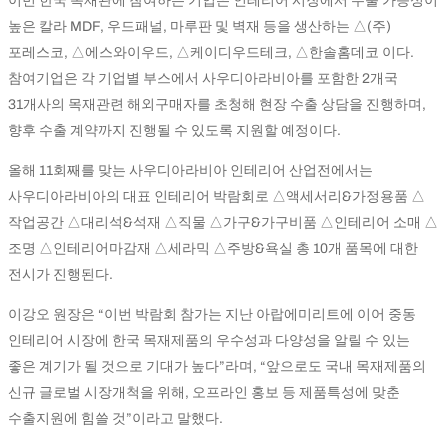
이번 한국 목재관에 참여하는 기업은 인테리어 시장에서 수출 가능성이
높은 칼라 MDF, 우드패널, 마루판 및 벽재 등을 생산하는 △(주)
포레스코, △에스와이우드, △케이디우드테크, △한솔홈데코 이다.
참여기업은 각 기업별 부스에서 사우디아라비아를 포함한 2개국
31개사의 목재관련 해외구매자를 초청해 현장 수출 상담을 진행하며,
향후 수출 계약까지 진행될 수 있도록 지원할 예정이다.
올해 11회째를 맞는 사우디아라비아 인테리어 산업전에서는
사우디아라비아의 대표 인테리어 박람회로 △액세서리&가정용품 △
작업공간 △대리석&석재 △직물 △가구&가구비품 △인테리어 소매 △
조명 △인테리어마감재 △세라믹 △주방&욕실 총 10개 품목에 대한
전시가 진행된다.
이강오 원장은 “이번 박람회 참가는 지난 아랍에미리트에 이어 중동
인테리어 시장에 한국 목재제품의 우수성과 다양성을 알릴 수 있는
좋은 계기가 될 것으로 기대가 높다”라며, “앞으로도 국내 목재제품의
신규 글로벌 시장개척을 위해, 오프라인 홍보 등 제품특성에 맞춘
수출지원에 힘쓸 것”이라고 말했다.