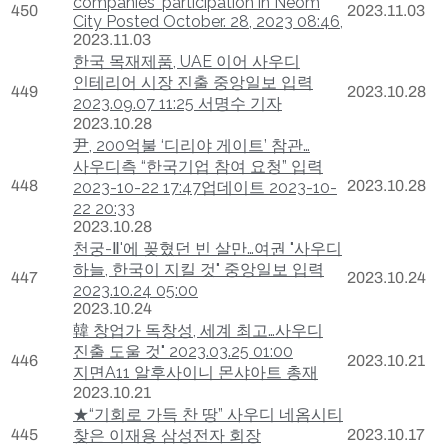
companies' participation in Neom
450
2023.11.03
City Posted October. 28, 2023 08:46,
2023.11.03
한국 목재제품, UAE 이어 사우디
인테리어 시장 진출 중앙일보 입력
449
2023.10.28
2023.09.07 11:25 서명수 기자
2023.10.28
尹, 200억불 ‘디리야 게이트’ 참관…
사우디측 “한국기업 참여 요청” 입력
448
2023.10.28
2023-10-22 17:47업데이트 2023-10-
22 20:33
2023.10.28
천궁-Ⅱ'에 꽂혔던 빈 살만…여권 "사우디
하늘, 한국이 지킬 것" 중앙일보 입력
447
2023.10.24
2023.10.24 05:00
2023.10.24
韓 창업가 독창성, 세계 최고…사우디
진출 도울 것" 2023.03.25 01:00
446
2023.10.21
지면A11 알후사이니 몬샤아트 총재
2023.10.21
★“기회로 가득 찬 땅” 사우디 네옴시티
445
찾은 이재용 삼성전자 회장
2023.10.17