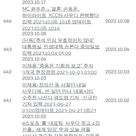
2023.10.17
MC 윤두준→'결혼' 손동운..
하이라이트, KCON 사우디 완벽했다
444
2023.10.08
입력 2023.10.08. 10:18 업데이트
2023.10.08. 10:19
2023.10.08
[단독]"추석 민심 우호적이지 않네"
대통령실, 민생대책 손본다 중앙일보
443
2023.10.04
입력 2023.10.04 05:00
2023.10.04
이재용 “중동은 기회의 보고” 추석
442
3개국 현장경영 2023-10-03 03:00
2023.10.03
2023.10.03
이재용-정의선 등 사절단 내달
사우디에… 빈 살만 만나 ‘네옴시티’
수주전 나선다 곽도영 기자 , 신규진
441
2023.10.02
기자 입력 2023-09-27
03:00업데이트 2023-09-27 08:23
2023.10.02
e스포츠 ‘롤’ 대표팀, 사우디 꺾고 4강
진출… ‘세계 양강’ 中과 오늘 격돌
사실상 결승전 강동웅항저우=강동웅