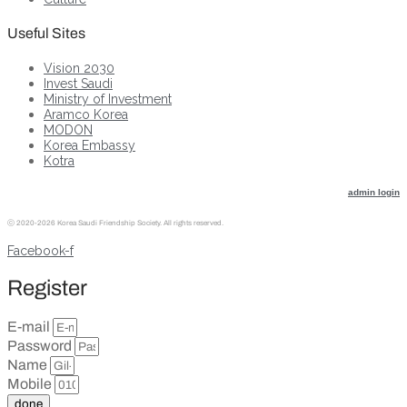
Useful Sites
Vision 2030
Invest Saudi
Ministry of Investment
Aramco Korea
MODON
Korea Embassy
Kotra
admin login
ⓒ
2020-2026 Korea Saudi Friendship Society. All rights reserved.
Facebook-f
Register
E-mail
Password
Name
Mobile
done