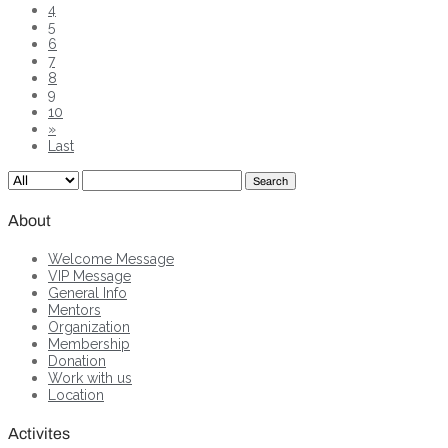
4
5
6
7
8
9
10
»
Last
Search
About
Welcome Message
VIP Message
General Info
Mentors
Organization
Membership
Donation
Work with us
Location
Activites