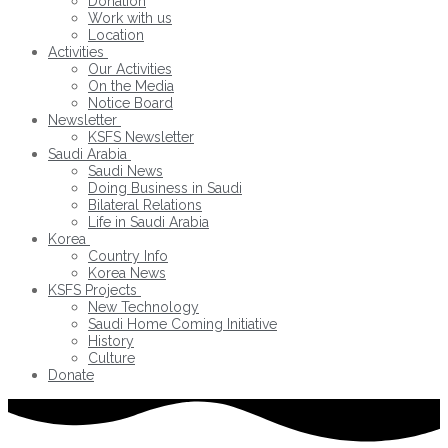
Donation
Work with us
Location
Activities
Our Activities
On the Media
Notice Board
Newsletter
KSFS Newsletter
Saudi Arabia
Saudi News
Doing Business in Saudi
Bilateral Relations
Life in Saudi Arabia
Korea
Country Info
Korea News
KSFS Projects
New Technology
Saudi Home Coming Initiative
History
Culture
Donate