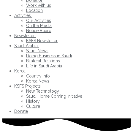
Donation
Work with us
Location
Activities
Our Activities
On the Media
Notice Board
Newsletter
KSFS Newsletter
Saudi Arabia
Saudi News
Doing Business in Saudi
Bilateral Relations
Life in Saudi Arabia
Korea
Country Info
Korea News
KSFS Projects
New Technology
Saudi Home Coming Initiative
History
Culture
Donate