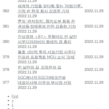
2022.11.29
세계적 기업들 앞다퉈 찾는 '마법가루'…
382
기적 쓴 한국 회사 강경주 기자
2022.11.29
2022.11.29
尹의 ‘관저정치’… 與지도부 회동 전
381
권성동·장제원과 만찬 김동하 기자
2022.11.29
2022.11.29
인상경영 ＜87＞ 무함마드 빈 살만
380
사우디아라비아 왕세자 겸 총리
2022.11.29
2022.11.29
율호, 160억 투자 서보산업 사우디
379
인프라 프로젝트 MOU 소식 ‘강세’
2022.11.29
2022.11.29
빈 살만의 길, 김정은의 길
378
2022.11.29
2022.11.29
SGC에너지·SGC이테크건설
377
대표이사에 이우성 부사장 선임
2022.11.29
2022.11.29
First
«
1
2