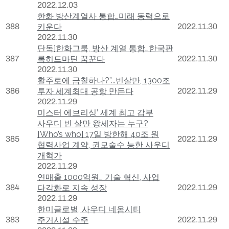
2022.12.03
한화 방산계열사 통합…미래 동력으로
388
키운다
2022.11.30
2022.11.30
단독]한화그룹, 방산 계열 통합…한국판
387
록히드마틴 꿈꾼다
2022.11.30
2022.11.30
활주로에 금칠하나?”...빈살만, 1300조
386
투자 세계최대 공항 만든다
2022.11.29
2022.11.29
미스터 에브리싱’ 세계 최고 갑부
사우디 빈 살만 왕세자는 누구?
[Who’s who] 17일 방한해 40조 원
385
2022.11.29
협력사업 계약, 권모술수 능한 사우디
개혁가
2022.11.29
연매출 1000억원… 기술 혁신, 사업
384
다각화로 지속 성장
2022.11.29
2022.11.29
한미글로벌, 사우디 네옴시티
383
주거시설 수주
2022.11.29