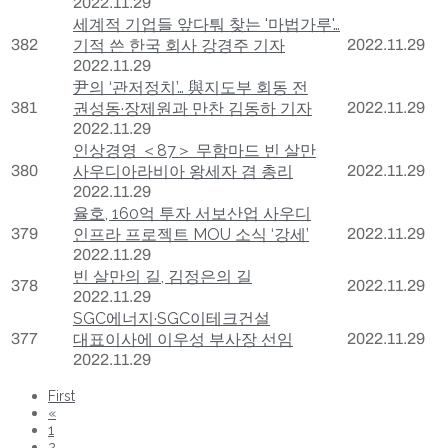
2022.11.29
세계적 기업들 앞다퉈 찾는 '마법가루'…
382
기적 쓴 한국 회사 강경주 기자
2022.11.29
2022.11.29
尹의 ‘관저정치’… 與지도부 회동 전
381
권성동·장제원과 만찬 김동하 기자
2022.11.29
2022.11.29
인상경영 ＜87＞ 무함마드 빈 살만
380
사우디아라비아 왕세자 겸 총리
2022.11.29
2022.11.29
율호, 160억 투자 서보산업 사우디
379
인프라 프로젝트 MOU 소식 ‘강세’
2022.11.29
2022.11.29
빈 살만의 길, 김정은의 길
378
2022.11.29
2022.11.29
SGC에너지·SGC이테크건설
377
대표이사에 이우성 부사장 선임
2022.11.29
2022.11.29
First
«
1
2