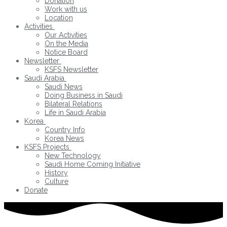
Donation
Work with us
Location
Activities
Our Activities
On the Media
Notice Board
Newsletter
KSFS Newsletter
Saudi Arabia
Saudi News
Doing Business in Saudi
Bilateral Relations
Life in Saudi Arabia
Korea
Country Info
Korea News
KSFS Projects
New Technology
Saudi Home Coming Initiative
History
Culture
Donate