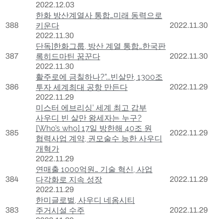
2022.12.03
한화 방산계열사 통합…미래 동력으로
388
키운다
2022.11.30
2022.11.30
단독]한화그룹, 방산 계열 통합…한국판
387
록히드마틴 꿈꾼다
2022.11.30
2022.11.30
활주로에 금칠하나?”...빈살만, 1300조
386
투자 세계최대 공항 만든다
2022.11.29
2022.11.29
미스터 에브리싱’ 세계 최고 갑부
사우디 빈 살만 왕세자는 누구?
[Who’s who] 17일 방한해 40조 원
385
2022.11.29
협력사업 계약, 권모술수 능한 사우디
개혁가
2022.11.29
연매출 1000억원… 기술 혁신, 사업
384
다각화로 지속 성장
2022.11.29
2022.11.29
한미글로벌, 사우디 네옴시티
383
주거시설 수주
2022.11.29