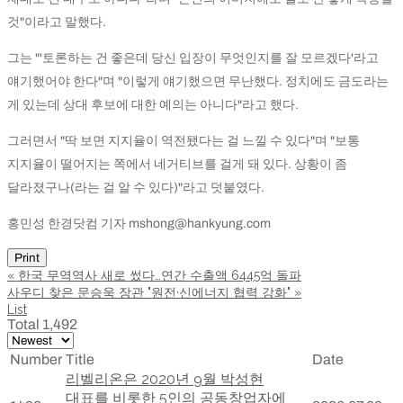
것"이라고 말했다.
그는 "'토론하는 건 좋은데 당신 입장이 무엇인지를 잘 모르겠다'라고
얘기했어야 한다"며 "이렇게 얘기했으면 무난했다. 정치에도 금도라는
게 있는데 상대 후보에 대한 예의는 아니다"라고 했다.
그러면서 "딱 보면 지지율이 역전됐다는 걸 느낄 수 있다"며 "보통
지지율이 떨어지는 쪽에서 네거티브를 걸게 돼 있다. 상황이 좀
달라졌구나(라는 걸 알 수 있다)"라고 덧붙였다.
홍민성 한경닷컴 기자 mshong@hankyung.com
Print
«
한국 무역역사 새로 썼다…연간 수출액 6445억 돌파
사우디 찾은 문승욱 장관 "원전·신에너지 협력 강화"
»
List
Total 1,492
Number
Title
Date
리벨리온은 2020년 9월 박성현
대표를 비롯한 5인의 공동창업자에