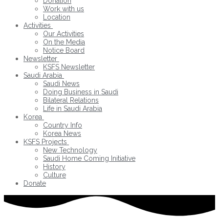
Donation
Work with us
Location
Activities
Our Activities
On the Media
Notice Board
Newsletter
KSFS Newsletter
Saudi Arabia
Saudi News
Doing Business in Saudi
Bilateral Relations
Life in Saudi Arabia
Korea
Country Info
Korea News
KSFS Projects
New Technology
Saudi Home Coming Initiative
History
Culture
Donate