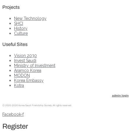
Projects
New Technology
SHCI
History
Culture
Useful Sites
Vision 2030
Invest Saudi
Ministry of Investment
Aramco Korea
MODON
Korea Embassy
Kotra
admin login
ⓒ
2020-2026 Korea Saudi Friendship Society. All rights reserved.
Facebook-f
Register