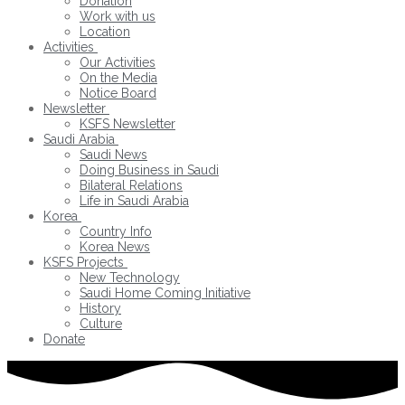
Donation
Work with us
Location
Activities
Our Activities
On the Media
Notice Board
Newsletter
KSFS Newsletter
Saudi Arabia
Saudi News
Doing Business in Saudi
Bilateral Relations
Life in Saudi Arabia
Korea
Country Info
Korea News
KSFS Projects
New Technology
Saudi Home Coming Initiative
History
Culture
Donate