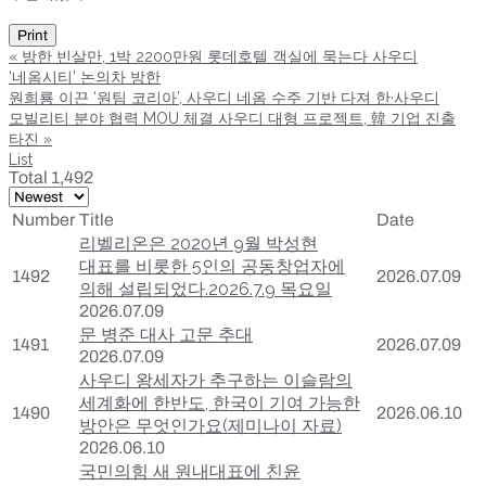
Print
«
방한 빈살만, 1박 2200만원 롯데호텔 객실에 묵는다 사우디
‘네옴시티’ 논의차 방한
원희룡 이끈 ‘원팀 코리아’, 사우디 네옴 수주 기반 다져 한·사우디
모빌리티 분야 협력 MOU 체결 사우디 대형 프로젝트, 韓 기업 진출
타진
»
List
Total 1,492
Number
Title
Date
리벨리온은 2020년 9월 박성현
대표를 비롯한 5인의 공동창업자에
1492
2026.07.09
의해 설립되었다.2026.7.9 목요일
2026.07.09
문 병준 대사 고문 추대
1491
2026.07.09
2026.07.09
사우디 왕세자가 추구하는 이슬람의
세계화에 한반도, 한국이 기여 가능한
1490
2026.06.10
방안은 무엇인가요(제미나이 자료)
2026.06.10
국민의힘 새 원내대표에 친윤