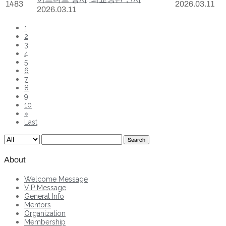
1483
2026.03.11
2026.03.11
1
2
3
4
5
6
7
8
9
10
»
Last
Search
About
Welcome Message
VIP Message
General Info
Mentors
Organization
Membership