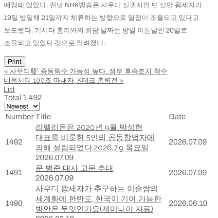
예정돼 있었다. 전날 NHK방송은 사우디 실권자인 빈 살만 왕세자가
19일 방일해 21일까지 체류하는 방향으로 일정이 조율되고 있다고
보도했다. 기시다 총리와의 회담 날짜는 방일 이튿날인 20일로
조율되고 있었던 것으로 알려졌다.
Print
«
사우디發’ 중동특수 가능성 높다…정부 후속조치 착수
네옴시티 100조 따내자, K테크 총력전
»
List
Total 1,492
Number
Title
Date
리벨리온은 2020년 9월 박성현
대표를 비롯한 5인의 공동창업자에
1492
2026.07.09
의해 설립되었다.2026.7.9 목요일
2026.07.09
문 병준 대사 고문 추대
1491
2026.07.09
2026.07.09
사우디 왕세자가 추구하는 이슬람의
세계화에 한반도, 한국이 기여 가능한
1490
2026.06.10
방안은 무엇인가요(제미나이 자료)