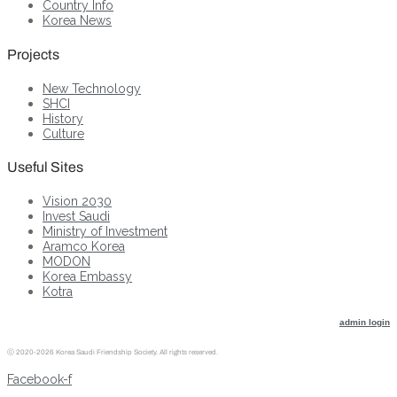
Country Info
Korea News
Projects
New Technology
SHCI
History
Culture
Useful Sites
Vision 2030
Invest Saudi
Ministry of Investment
Aramco Korea
MODON
Korea Embassy
Kotra
admin login
ⓒ
2020-2026 Korea Saudi Friendship Society. All rights reserved.
Facebook-f