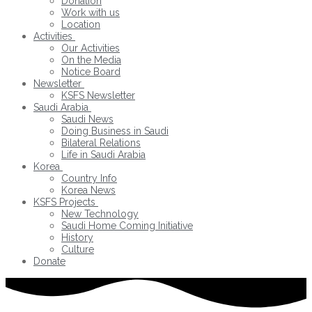
Donation
Work with us
Location
Activities
Our Activities
On the Media
Notice Board
Newsletter
KSFS Newsletter
Saudi Arabia
Saudi News
Doing Business in Saudi
Bilateral Relations
Life in Saudi Arabia
Korea
Country Info
Korea News
KSFS Projects
New Technology
Saudi Home Coming Initiative
History
Culture
Donate