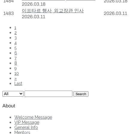
1484
2026.03.18
2026.03.18
이프타르 행사, 외교장관 인사
1483
2026.03.11
2026.03.11
1
2
3
4
5
6
7
8
9
10
»
Last
Search
About
Welcome Message
VIP Message
General Info
Mentors