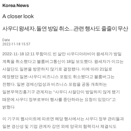
Korea News
A closer look
사우디 왕세자, 돌연 방일 취소…관련 행사도 줄줄이 무산
Date
2022-11-18 15:57
2022-11-18 12:11 무함마드 빈 살만 사우디아라비아 왕세자가 방일
계획을 취소했다고 블룸버그통신이 18일 보도했다. 왕세자가 이끄는
사절단도 일본을 방문하지 않기로 결정됐다. 이에 따라 21일로
예정됐던 일본-사우디 비즈니스 포럼도 취소됐다고 블룸버그는
전했다. 일본 경제산업성과 비즈니스 포럼을 공동 개최하는
일본무역진흥기구 관계자는 “사우디 사절단이 방일하지 않게 됐기
때문에 사우디 정부로부터 행사를 중단하라는 요청이 있었다”고
밝혔다
이 기구의 웹사이트에 따르면 해당 행사에서는 사우디 정부 관리들과
일본 경산성 및 기업 관계자 강연 외에 양국의 협력각서 체결식도