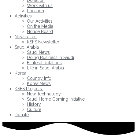
Donation
Work with us
Location
Activities
Our Activities
On the Media
Notice Board
Newsletter
KSFS Newsletter
Saudi Arabia
Saudi News
Doing Business in Saudi
Bilateral Relations
Life in Saudi Arabia
Korea
Country Info
Korea News
KSFS Projects
New Technology
Saudi Home Coming Initiative
History
Culture
Donate