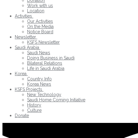
Donation
Work with us
Location
Activities
Our Activities
On the Media
Notice Board
Newsletter
KSFS Newsletter
Saudi Arabia
Saudi News
Doing Business in Saudi
Bilateral Relations
Life in Saudi Arabia
Korea
Country Info
Korea News
KSFS Projects
New Technology
Saudi Home Coming Initiative
History
Culture
Donate