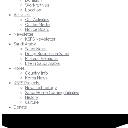
Donation
Work with us
Location
Activities
Our Activities
On the Media
Notice Board
Newsletter
KSFS Newsletter
Saudi Arabia
Saudi News
Doing Business in Saudi
Bilateral Relations
Life in Saudi Arabia
Korea
Country Info
Korea News
KSFS Projects
New Technology
Saudi Home Coming Initiative
History
Culture
Donate