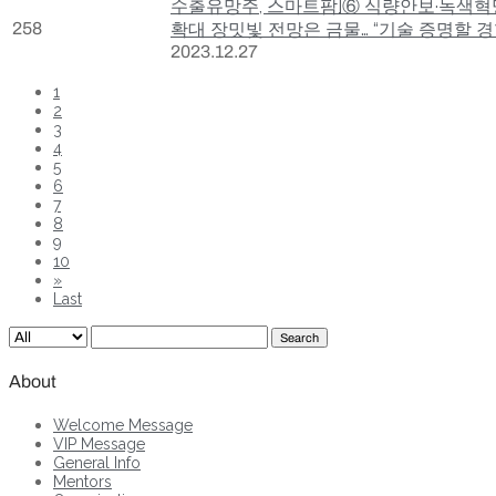
수출유망주, 스마트팜]⑥ 식량안보·녹색혁명
258
확대 장밋빛 전망은 금물… “기술 증명할 경
2023.12.27
1
2
3
4
5
6
7
8
9
10
»
Last
Search
About
Welcome Message
VIP Message
General Info
Mentors