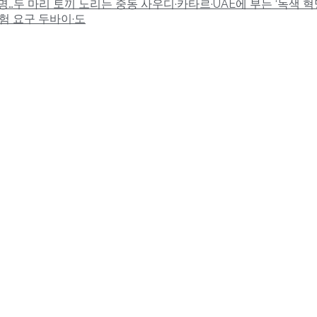
…두 마리 토끼 노리는 중동 사우디·카타르·UAE에 부는 ‘녹색 혁
험 요구 두바이·도