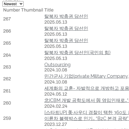
Number
Thumbnail
Title
탈북자 박충권 당선인
267
2025.05.13
탈북자 박충권 당선인
266
2025.05.13
탈북자 박충권 당선인
265
2025.05.13
탈북자 박충권 당선인(국민의 힘)
264
2025.05.13
Outsourcing
263
2024.10.08
민간군사 기업(private Military Company
262
2024.10.08
세계화의 교훈- 자발적으로 개방하고 포
261
2024.05.12
北ICBM 개발 공학도에서 與 영입인재로…
260
2024.02.24
[스타트UP] 美·사우디 경찰이 택한 360
259
이륜차 블랙박스로 인기… “B2C 본격 공략”
2023.12.27