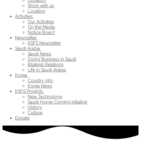
Donation
Work with us
Location
Activities
Our Activities
On the Media
Notice Board
Newsletter
KSFS Newsletter
Saudi Arabia
Saudi News
Doing Business in Saudi
Bilateral Relations
Life in Saudi Arabia
Korea
Country Info
Korea News
KSFS Projects
New Technology
Saudi Home Coming Initiative
History
Culture
Donate