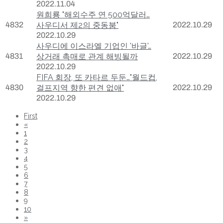
2022.11.04
원희룡 "해외수주 연 500억달러…
4832
사우디서 제2의 중동붐"
2022.10.29
2022.10.29
사우디에 이스라엘 기업인 '바글'…
4831
상거래 촉매로 관계 해빙될까
2022.10.29
2022.10.29
FIFA 회장, 또 카타르 두둔…"월드컵,
4830
걸프지역 향한 편견 없애"
2022.10.29
2022.10.29
First
«
1
2
3
4
5
6
7
8
9
10
»